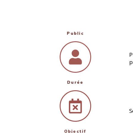
Public
P
p
Durée
S
Objectif