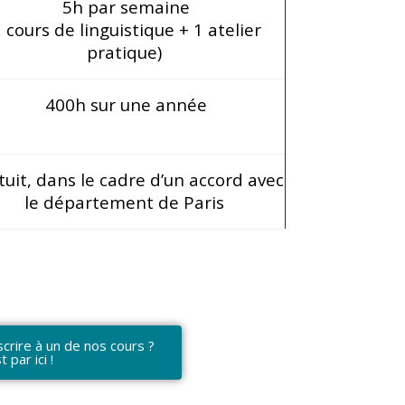
5h par semaine
1 cours de linguistique + 1 atelier
pratique)
400h sur une année
uit, dans le cadre d’un accord avec
le département de Paris
crire à un de nos cours ?
t par ici !